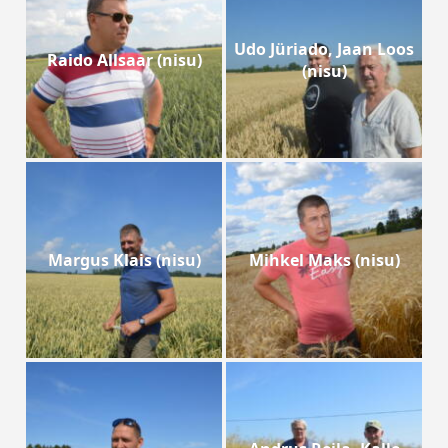
Udo Jüriado, Jaan Loos
Raido Allsaar (nisu)
(nisu)
Margus Klais (nisu)
Mihkel Maks (nisu)