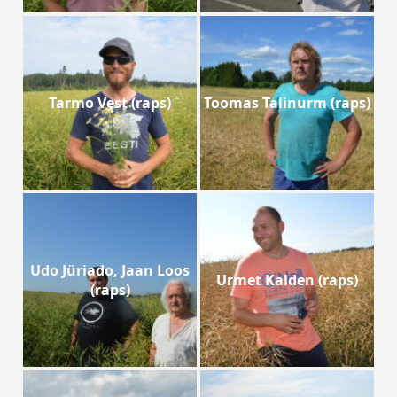
Tarmo Vest (raps)
Toomas Talinurm (raps)
Udo Jüriado, Jaan Loos
Urmet Kalden (raps)
(raps)