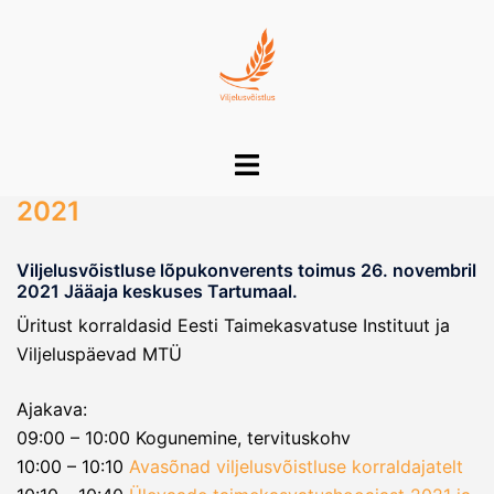
Skip
to
content
Toggle
menu
2021
Viljelusvõistluse lõpukonverents toimus 26. novembril
2021 Jääaja keskuses Tartumaal.
Üritust korraldasid Eesti Taimekasvatuse Instituut ja
Viljeluspäevad MTÜ
Ajakava:
09:00 – 10:00 Kogunemine, tervituskohv
10:00 – 10:10
Avasõnad viljelusvõistluse korraldajatelt