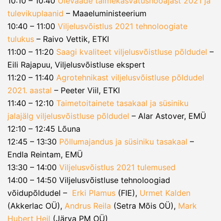
10:10 – 10:40
Ülevaade taimekasvatushooajast 2021 ja
tulevikuplaanid
– Maaeluministeerium
10:40 – 11:00
Viljelusvõistlus 2021 tehnoloogiate
tulukus
– Raivo Vettik, ETKI
11:00 – 11:20
Saagi kvaliteet viljelusvõistluse põldudel
–
Eili Rajapuu, Viljelusvõistluse ekspert
11:20 – 11:40
Agrotehnikast viljelusvõistluse põldudel
2021. aastal
– Peeter Viil, ETKI
11:40 – 12:10
Taimetoitainete tasakaal ja süsiniku
jalajälg viljelusvõistluse põldudel
– Alar Astover, EMÜ
12:10 – 12:45 Lõuna
12:45 – 13:30
Põllumajandus ja süsiniku tasakaal
–
Endla Reintam, EMÜ
13:30 – 14:00
Viljelusvõistlus 2021 tulemused
14:00 – 14:50 Viljelusvõistluse tehnoloogiad
võidupõldudel –
Erki Plamus
(FIE),
Urmet Kalden
(Akkerlac OÜ),
Andrus Reila
(Setra Mõis OÜ),
Mark
Hubert Heil
(Järva PM OÜ)