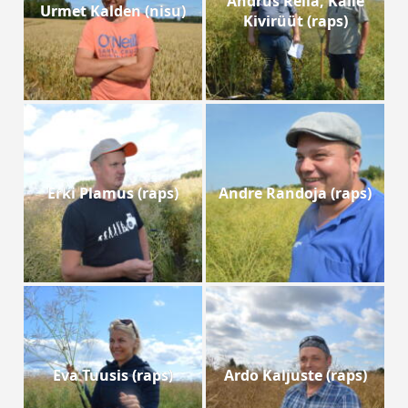
Andrus Reila, Kalle
Urmet Kalden (nisu)
Kivirüüt (raps)
Erki Plamus (raps)
Andre Randoja (raps)
Eva Tuusis (raps)
Ardo Kaljuste (raps)