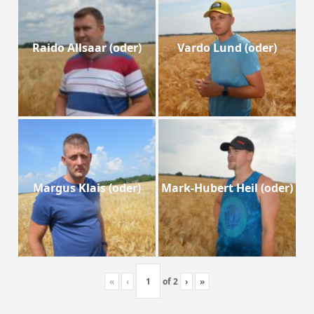
Raido Allsaar (oder)
Vardo Lund (oder)
Margus Klais (oder)
Mark-Hubert Heil (oder)
«
‹
of
2
›
»