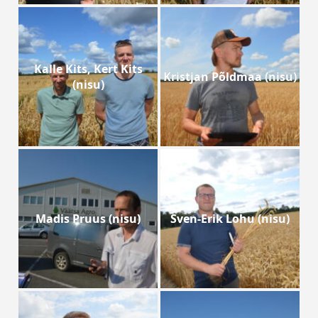
Kalle Kits, Kert Kits
Kristjan Põldmaa (nisu)
(nisu)
Madis Pruus (nisu)
Sven-Erik Lohu (nisu)