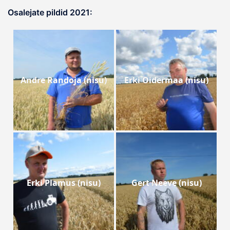
Osalejate pildid 2021:
Andre Randoja (nisu)
Erki Oidermaa (nisu)
Erki Plamus (nisu)
Gert Neeve (nisu)