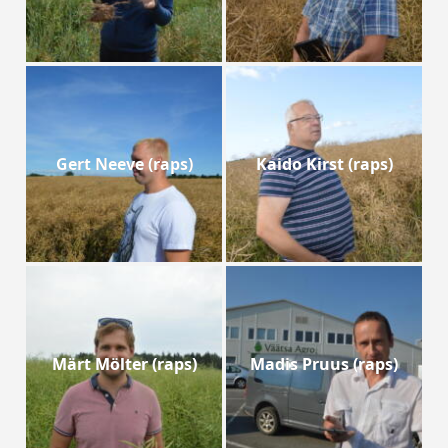
Gert Neeve (raps)
Kaido Kirst (raps)
Märt Mölter (raps)
Madis Pruus (raps)