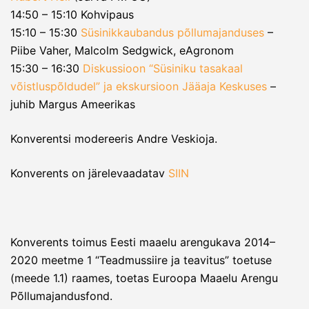
14:50 – 15:10 Kohvipaus
15:10 – 15:30
Süsinikkaubandus põllumajanduses
–
Piibe Vaher, Malcolm Sedgwick, eAgronom
15:30 – 16:30
Diskussioon “Süsiniku tasakaal
võistluspõldudel” ja ekskursioon Jääaja Keskuses
–
juhib Margus Ameerikas
Konverentsi modereeris Andre Veskioja.
Konverents on järelevaadatav
SIIN
Konverents toimus Eesti maaelu arengukava 2014–
2020 meetme 1 “Teadmussiire ja teavitus” toetuse
(meede 1.1) raames, toetas Euroopa Maaelu Arengu
Põllumajandusfond.