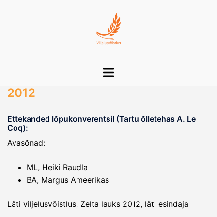
Skip
to
content
Toggle
menu
2012
Ettekanded lõpukonverentsil (Tartu õlletehas A. Le
Coq):
Avasõnad:
ML, Heiki Raudla
BA, Margus Ameerikas
Läti viljelusvõistlus: Zelta lauks 2012, läti esindaja