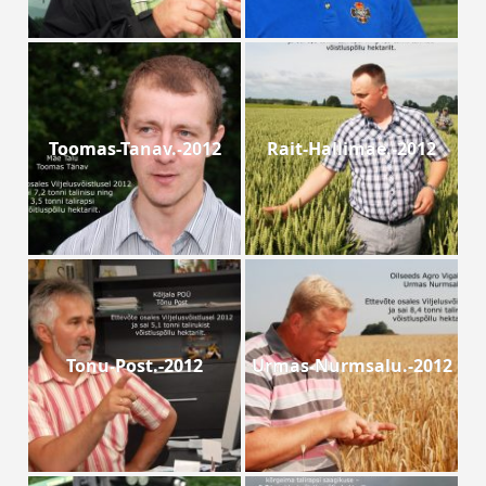
Toomas-Tanav.-2012
Rait-Hallimae.-2012
Tonu-Post.-2012
Urmas-Nurmsalu.-2012