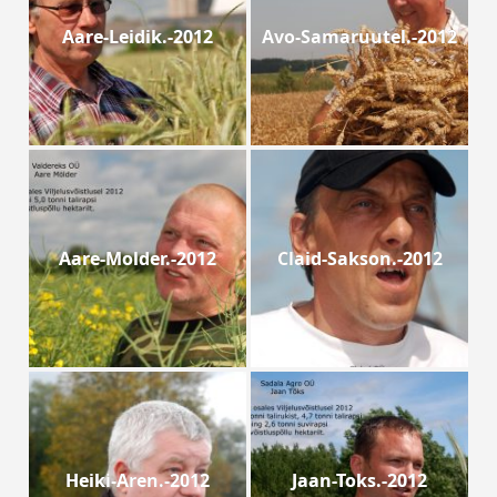
Aare-Leidik.-2012
Avo-Samaruutel.-2012
Aare-Molder.-2012
Claid-Sakson.-2012
Heiki-Aren.-2012
Jaan-Toks.-2012