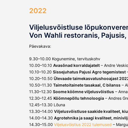
2022
Viljelusvõistluse lõpukonvere
Von Wahli restoranis, Pajusis,
Päevakava:
9.30–10.00 Kogunemine, tervituskohv
10.00–10.10
Avasõnad korraldajatelt
– Andre Veskio
10.10–10.20
Sissejuhatus Pajusi Agro tegemistest
–
10.20–10.50
Ülevaade taimekasvatushooajast 202
10.50–11.30
Taimetoitainete tasakaal, C bilanss
– A
11.30–12.30
Soome köömne viljelusvõistlus
– Anna
12.30–12.45
Köömnepõllu tehnoloogia
– Andres Gre
12.45–13.30 Lõuna
13.30–14.00
Viljelusvõistluse saakide kvaliteet, k
14.00–14.30
Agrotehnika ja saagi kvaliteet, minivi
14.30–15.00
Viljelusvõistlus 2022 tulemused
– Margus