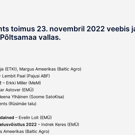
nts toimus 23. novembril 2022 veebis j
 Põltsamaa vallas.
ja (ETKI), Margus Ameerikas (Baltic Agro)
 Lembit Paal (Pajusi ABF)
2
– Erkki Miller (MeM)
lar Astover (EMÜ)
leena Ylhäinen (Soome SatoKisa)
nts (Rüsimäe talu)
iudained
– Evelin Loit (EMÜ)
ljelusvõistlus 2022
– Indrek Keres (EMÜ)
 Ameerikas (Baltic Agro)