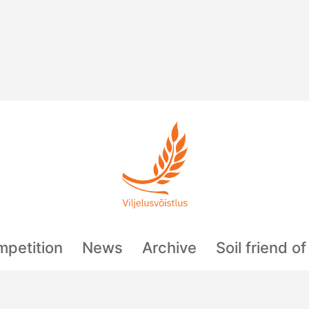
mpetition
News
Archive
Soil friend o