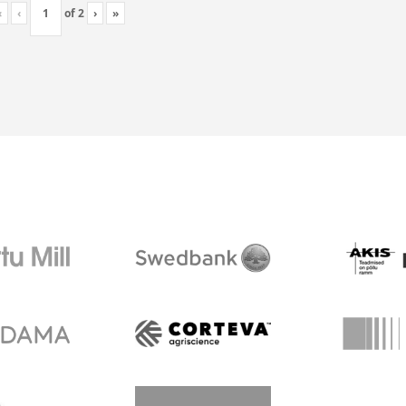
«
‹
of
2
›
»