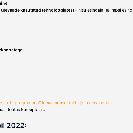
mine
d, ülevaade kasutatud tehnoloogiatest
– nisu esindaja, talirapsi esind
tekannetega:
k
ssiirde programm põllumajanduse, toidu ja maamajanduse
s, toetas Euroopa Liit.
il 2022: