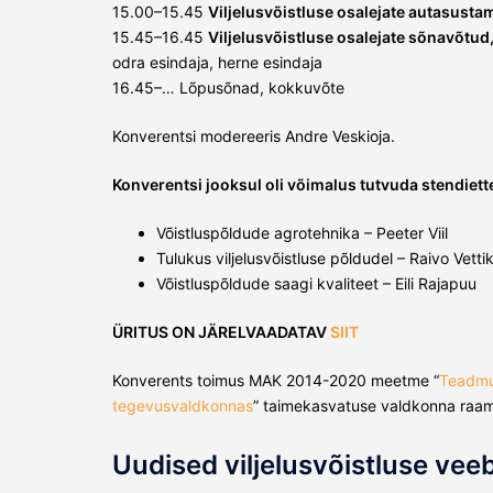
15.00–15.45
Viljelusvõistluse osalejate autasusta
15.45–16.45
Viljelusvõistluse osalejate sõnavõtu
odra esindaja, herne esindaja
16.45–… Lõpusõnad, kokkuvõte
Konverentsi modereeris Andre Veskioja.
Konverentsi jooksul oli võimalus tutvuda stendiet
Võistluspõldude agrotehnika – Peeter Viil
Tulukus viljelusvõistluse põldudel – Raivo Vetti
Võistluspõldude saagi kvaliteet – Eili Rajapuu
ÜRITUS ON JÄRELVAADATAV
SIIT
Konverents toimus MAK 2014-2020 meetme “
Teadmu
tegevusvaldkonnas
” taimekasvatuse valdkonna raame
Uudised viljelusvõistluse veeb