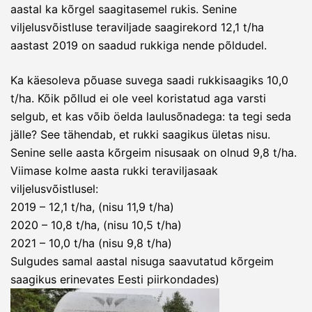
aastal ka kõrgel saagitasemel rukis. Senine
viljelusvõistluse teraviljade saagirekord 12,1 t/ha
aastast 2019 on saadud rukkiga nende põldudel.
Ka käesoleva põuase suvega saadi rukkisaagiks 10,0
t/ha. Kõik põllud ei ole veel koristatud aga varsti
selgub, et kas võib öelda laulusõnadega: ta tegi seda
jälle? See tähendab, et rukki saagikus ületas nisu.
Senine selle aasta kõrgeim nisusaak on olnud 9,8 t/ha.
Viimase kolme aasta rukki teraviljasaak
viljelusvõistlusel:
2019 – 12,1 t/ha, (nisu 11,9 t/ha)
2020 – 10,8 t/ha, (nisu 10,5 t/ha)
2021 – 10,0 t/ha (nisu 9,8 t/ha)
Sulgudes samal aastal nisuga saavutatud kõrgeim
saagikus erinevates Eesti piirkondades)