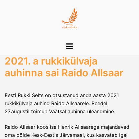
Skip
to
content
Toggle
menu
2021. a rukkikülvaja
auhinna sai Raido Allsaar
Eesti Rukki Selts on otsustanud anda aasta 2021
rukkikülvaja auhind Raido Allsaarele. Reedel,
27.augustil toimub Väätsal auhinna üleandmine.
Raido Allsaar koos isa Henrik Allsaarega majandavad
oma põlde Kesk-Eestis Järvamaal, kus kasvatab igal