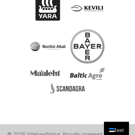
Eesti
© 2026 Viljelusvõistlus. Proudly powered by
Sydney