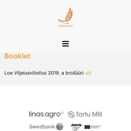
Skip
to
content
Toggle
menu
Booklet
Loe Viljelusvõistlus 2019. a brošüüri
siit