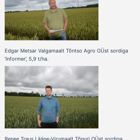
Edgar Metsar Valgamaalt Tõntso Agro OÜst sordiga
‘Informer’, 5,9 t/ha.
Renee Traus Lääne-Virumaalt Tõnuri OÜst sordiga