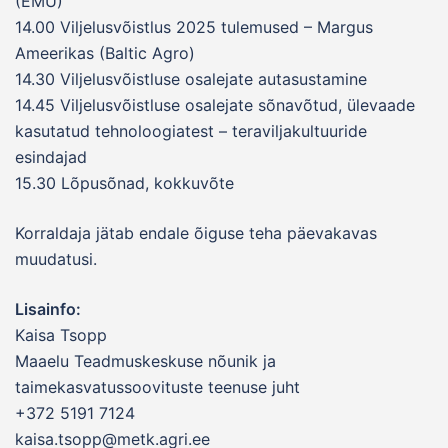
(EMÜ)
14.00 Viljelusvõistlus 2025 tulemused – Margus
Ameerikas (Baltic Agro)
14.30 Viljelusvõistluse osalejate autasustamine
14.45 Viljelusvõistluse osalejate sõnavõtud, ülevaade
kasutatud tehnoloogiatest – teraviljakultuuride
esindajad
15.30 Lõpusõnad, kokkuvõte
Korraldaja jätab endale õiguse teha päevakavas
muudatusi.
Lisainfo:
Kaisa Tsopp
Maaelu Teadmuskeskuse nõunik ja
taimekasvatussoovituste teenuse juht
+372 5191 7124
kaisa.tsopp@metk.agri.ee