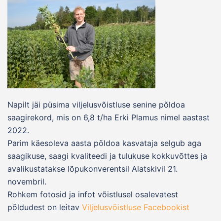
Napilt jäi püsima viljelusvõistluse senine põldoa
saagirekord, mis on 6,8 t/ha Erki Plamus nimel aastast
2022.
Parim käesoleva aasta põldoa kasvataja selgub aga
saagikuse, saagi kvaliteedi ja tulukuse kokkuvõttes ja
avalikustatakse lõpukonverentsil Alatskivil 21.
novembril.
Rohkem fotosid ja infot võistlusel osalevatest
põldudest on leitav
Viljelusvõistluse Facebookist