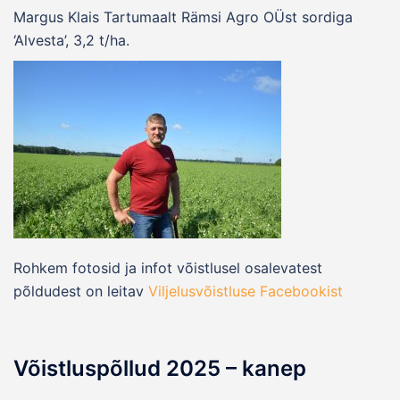
Margus Klais Tartumaalt Rämsi Agro OÜst sordiga
‘Alvesta’, 3,2 t/ha.
Rohkem fotosid ja infot võistlusel osalevatest
põldudest on leitav
Viljelusvõistluse Facebookist
Võistluspõllud 2025 – kanep