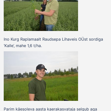
Ino Kurg Raplamaalt Raudsepa Lihaveis OÜst sordiga
‘Kalle’, mahe 1,6 t/ha.
Parim käesoleva aasta kaerakasvataja selgub aga