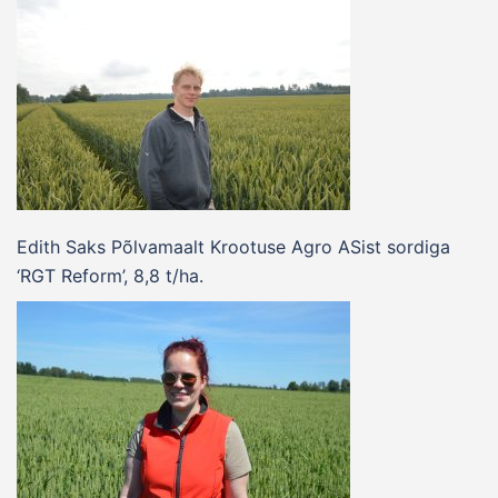
Edith Saks Põlvamaalt Krootuse Agro ASist sordiga
‘RGT Reform’, 8,8 t/ha.