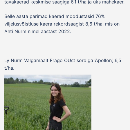
tavakaerad keskmise saagiga 6,1 t/ha ja üks mahekaer.
Selle aasta parimad kaerad moodustasid 76%
viljelusvõistluse kaera rekordsaagist 8,6 t/ha, mis on
Ahti Nurm nimel aastast 2022.
Ly Nurm Valgamaalt Frago OÜst sordiga ‘Apollon’, 6,5
t/ha.