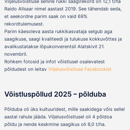
Viljelusvõistluse senine rukki saagirekord on 12,1 t/ha
Raido Allsaar nimel aastast 2019. See tähendab seda,
et seekordne parim saak on vaid 69%
rekordtulemusest.
Parim käesoleva aasta rukkikasvataja selgub aga
saagikuse, saagi kvaliteedi ja tulukuse kokkuvõttes ja
avalikustatakse lõpukonverentsil Alatskivil 21.
novembril.
Rohkem fotosid ja infot võistlusel osalevatest
põldudest on leitav
Viljelusvõistluse Facebookist
Võistluspõllud 2025 – põlduba
Põlduba oli üks kultuuridest, mille saakidega võis sellel
aastal rahule jääda. Viljelusvõistlusel oli 4 põldoa
põldu ja nende keskmine saagikus oli 6,0 t/ha.