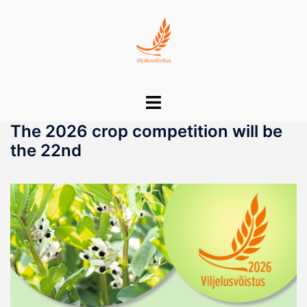
Skip
to
content
Viljelusvõistlus
Toggle
menu
The 2026 crop competition will be
the 22nd