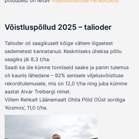
põldudest on leitav
Viljelusvõistluse Facebookist
Võistluspõllud 2025 – talioder
Talioder oli saagikuselt kõige vähem liigsetest
sademetest kannatanud. Keskmiseks üheksa põllu
saagiks jäi 8,3 t/ha.
Saadi ka üle kümne tonniseid saake ja parim tulemus
oli kaunis lähedane – 92% senisele viljelusvõistluse
rekordtulemusele, mis on 12,0 t/ha ning juba kümme
aastat Aivar Treibergi nimel.
Villem Rehkalt Läänemaalt Ohtla Põld OÜst sordiga
‘Kosmos’, 11,0 t/ha.