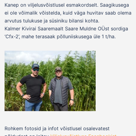
Kanep on viljelusvõistlusel esmakordselt. Saagikusega
ei ole võimalik võistelda, kuid väga huvitav saab olema
arvutus tulukuse ja süsiniku bilansi kohta.
Kalmer Kivirai Saaremaalt Saare Muldne OÜst sordiga
‘Cfx-2’, mahe terasaak põlluniiskusega üle 1 t/ha.
Rohkem fotosid ja infot võistlusel osalevatest