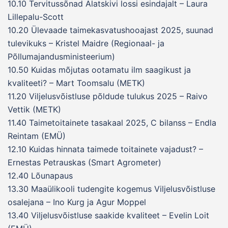
10.10 Tervitussõnad Alatskivi lossi esindajalt – Laura
Lillepalu-Scott
10.20 Ülevaade taimekasvatushooajast 2025, suunad
tulevikuks – Kristel Maidre (Regionaal- ja
Põllumajandusministeerium)
10.50 Kuidas mõjutas ootamatu ilm saagikust ja
kvaliteeti? – Mart Toomsalu (METK)
11.20 Viljelusvõistluse põldude tulukus 2025 – Raivo
Vettik (METK)
11.40 Taimetoitainete tasakaal 2025, C bilanss – Endla
Reintam (EMÜ)
12.10 Kuidas hinnata taimede toitainete vajadust? –
Ernestas Petrauskas (Smart Agrometer)
12.40 Lõunapaus
13.30 Maaülikooli tudengite kogemus Viljelusvõistluse
osalejana – Ino Kurg ja Agur Moppel
13.40 Viljelusvõistluse saakide kvaliteet – Evelin Loit