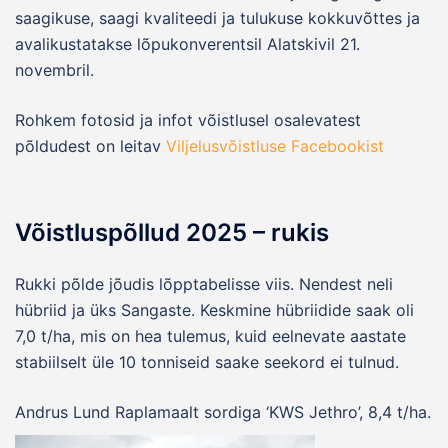
saagikuse, saagi kvaliteedi ja tulukuse kokkuvõttes ja
avalikustatakse lõpukonverentsil Alatskivil 21.
novembril.
Rohkem fotosid ja infot võistlusel osalevatest
põldudest on leitav
Viljelusvõistluse Facebookist
Võistluspõllud 2025 – rukis
Rukki põlde jõudis lõpptabelisse viis. Nendest neli
hübriid ja üks Sangaste. Keskmine hübriidide saak oli
7,0 t/ha, mis on hea tulemus, kuid eelnevate aastate
stabiilselt üle 10 tonniseid saake seekord ei tulnud.
Andrus Lund Raplamaalt sordiga ‘KWS Jethro’, 8,4 t/ha.