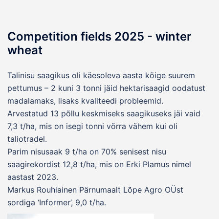
Competition fields 2025 - winter
wheat
Talinisu saagikus oli käesoleva aasta kõige suurem
pettumus – 2 kuni 3 tonni jäid hektarisaagid oodatust
madalamaks, lisaks kvaliteedi probleemid.
Arvestatud 13 põllu keskmiseks saagikuseks jäi vaid
7,3 t/ha, mis on isegi tonni võrra vähem kui oli
taliotradel.
Parim nisusaak 9 t/ha on 70% senisest nisu
saagirekordist 12,8 t/ha, mis on Erki Plamus nimel
aastast 2023.
Markus Rouhiainen Pärnumaalt Lõpe Agro OÜst
sordiga ‘Informer’, 9,0 t/ha.