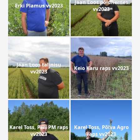
Jaan Loos põldhernes
Erki Plamus vv2023
vv2023
Jaan Loos talinisu
Keio Karu raps vv2023
vv2023
Karel Toss, Peri PM raps
Karel Toss, Põlva Agro
vv2023
raps vv2023