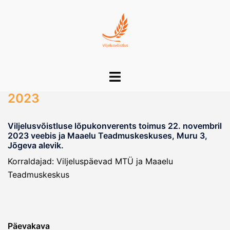
Skip
to
content
Toggle
menu
2023
Viljelusvõistluse lõpukonverents toimus 22. novembril
2023 veebis ja Maaelu Teadmuskeskuses, Muru 3,
Jõgeva alevik.
Korraldajad: Viljeluspäevad MTÜ ja Maaelu
Teadmuskeskus
Päevakava