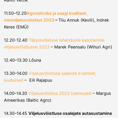
Raivo Vettik
11.50–12.20
Agrotehnika ja saagi kvaliteet,
miniviljelusvõistlus 2023
–
Tiiu Annuk (Kevili), Indrek
Keres (EMÜ)
12.20-12.40
Täppisviljeluse lahenduste kasutamine
viljelusvõistlustel 2023
– Marek Peensalu (Wihuri Agri)
12.40–13.30 Lõuna
13.30–14.00
Viljelusvõistluse saakide kvaliteet,
kiudained
– Eili Rajapuu
14.00–14.30
Viljelusvõistlus 2023 tulemused
– Margus
Ameerikas (Baltic Agro)
14.30–14.45
Viljelusvõistluse osalejate autasustamine