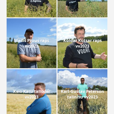
Madis Pruus raps
Kuldar Kutsar raps
vv2023
vv2023
Keio Karu talioder
Karl-Gustav Peterson
vv2023
talinisu vv2023