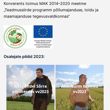
Konverents toimus MAK 2014–2020 meetme
„Teadmussiirde programm põllumajanduse, toidu ja
maamajanduse tegevusvaldkonnas“
Osalejate pildid 2023:
Ants-Endel Sõrra
Ahti Nurm talinisu
põldhernes vv2023
vv2023