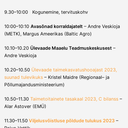
9.30–10:00 Kogunemine, tervituskohv
10:00–10:10
Avasõnad korraldajatelt
– Andre Veskioja
(METK), Margus Ameerikas (Baltic Agro)
10.10–10.20
Ülevaade Maaelu Teadmuskeskusest
–
Andre Veskioja
10.20–10.50
Ülevaade taimekasvatushooajast 2023,
suunad tulevikuks
– Kristel Maidre (Regionaal– ja
Põllumajandusministeerium)
10.50–11.30
Taimetoitainete tasakaal 2023, C bilanss
–
Alar Astover (EMÜ)
11.30–11.50
Viljelusvõistluse põldude tulukus 2023
–