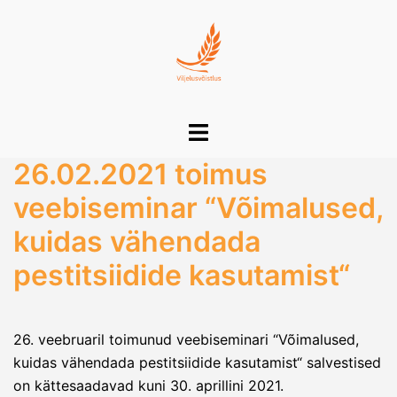
Skip
to
content
Toggle
menu
26.02.2021 toimus
veebiseminar “Võimalused,
kuidas vähendada
pestitsiidide kasutamist“
26. veebruaril toimunud veebiseminari “Võimalused,
kuidas vähendada pestitsiidide kasutamist“ salvestised
on kättesaadavad kuni 30. aprillini 2021.