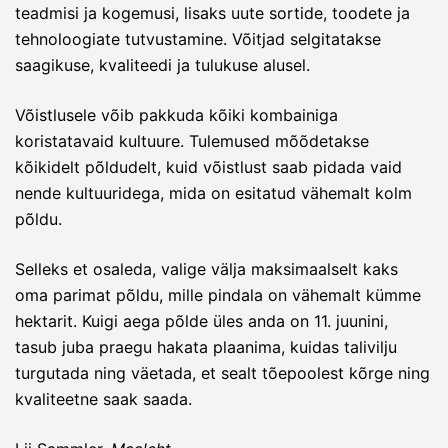
teadmisi ja kogemusi, lisaks uute sortide, toodete ja
tehnoloogiate tutvustamine. Võitjad selgitatakse
saagikuse, kvaliteedi ja tulukuse alusel.
Võistlusele võib pakkuda kõiki kombainiga
koristatavaid kultuure. Tulemused mõõdetakse
kõikidelt põldudelt, kuid võistlust saab pidada vaid
nende kultuuridega, mida on esitatud vähemalt kolm
põldu.
Selleks et osaleda, valige välja maksimaalselt kaks
oma parimat põldu, mille pindala on vähemalt kümme
hektarit. Kuigi aega põlde üles anda on 11. juunini,
tasub juba praegu hakata plaanima, kuidas talivilju
turgutada ning väetada, et sealt tõepoolest kõrge ning
kvaliteetne saak saada.