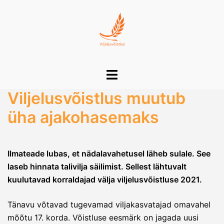
Skip
to
content
Toggle
menu
Viljelusvõistlus muutub
üha ajakohasemaks
Ilmateade lubas, et nädalavahetusel läheb sulale. See
laseb hinnata talivilja säilimist. Sellest lähtuvalt
kuulutavad korraldajad välja viljelusvõistluse 2021.
Tänavu võtavad tugevamad viljakasvatajad omavahel
mõõtu 17. korda. Võistluse eesmärk on jagada uusi