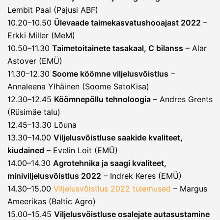
Lembit Paal (Pajusi ABF)
10.20–10.50
Ülevaade taimekasvatushooajast 2022
–
Erkki Miller (MeM)
10.50–11.30
Taimetoitainete tasakaal, C bilanss
– Alar
Astover (EMÜ)
11.30–12.30
Soome köömne viljelusvõistlus
–
Annaleena Ylhäinen (Soome SatoKisa)
12.30–12.45
Köömnepõllu tehnoloogia
– Andres Grents
(Rüsimäe talu)
12.45–13.30 Lõuna
13.30–14.00
Viljelusvõistluse saakide kvaliteet,
kiudained
– Evelin Loit (EMÜ)
14.00–14.30
Agrotehnika ja saagi kvaliteet,
miniviljelusvõistlus 2022
– Indrek Keres (EMÜ)
14.30–15.00
Viljelusvõistlus 2022 tulemused
– Margus
Ameerikas (Baltic Agro)
15.00–15.45
Viljelusvõistluse osalejate autasustamine