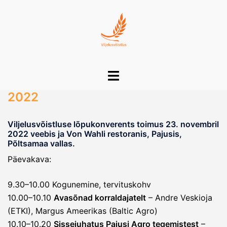
Skip
to
content
Toggle
menu
2022
Viljelusvõistluse lõpukonverents toimus 23. novembril
2022 veebis ja Von Wahli restoranis, Pajusis,
Põltsamaa vallas.
Päevakava:
9.30–10.00 Kogunemine, tervituskohv
10.00–10.10
Avasõnad korraldajatelt
– Andre Veskioja
(ETKI), Margus Ameerikas (Baltic Agro)
10.10–10.20
Sissejuhatus Pajusi Agro tegemistest
–