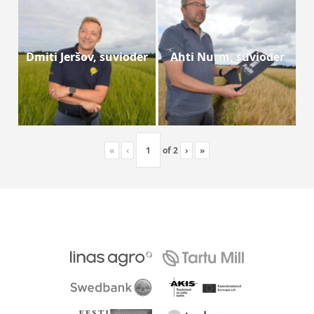
Dmiti Jeršov, suvioder
Ahti Nurm, suvioder
«
‹
of
2
›
»