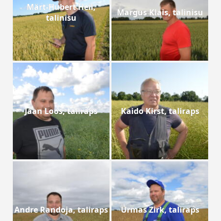
Märt-Hubert Heil,
Margus Klais, talinisu
talinisu
Jaan Loos, taliraps
Kaido Kirst, taliraps
Andre Randoja, taliraps
Urmas Zirk, taliraps