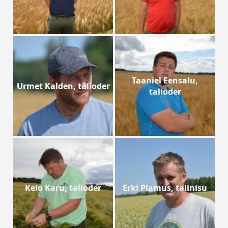
Taaniel Eensalu,
Urmet Kalden, talioder
talioder
Keio Karu, talioder
Erki Plamus, talinisu