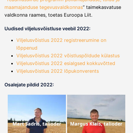
maamajanduse tegevusvaldkonnas
” taimekasvatuse
valdkonna raames, toetas Euroopa Liit.
Uudised viljelusvõistluse veebil 2022:
Viljelusvõistlus 2022 registreerumine on
lõppenud
Viljelusvõistlus 2022 võistluspõldude külastus
Viljelusvõistlus 2022 esialgsed kokkuvõtted
Viljelusvõistlus 2022 lõpukonverents
Osalejate pildid 2022:
Mart Sadris, talioder
Margus Klais, talioder