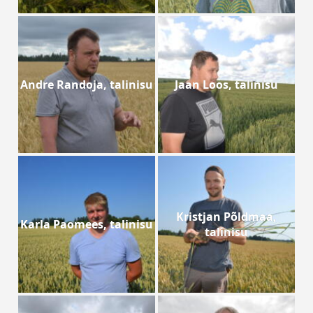
Andre Randoja, talinisu
Jaan Loos, talinisu
Kristjan Põldmaa,
Karla Paomees, talinisu
talinisu