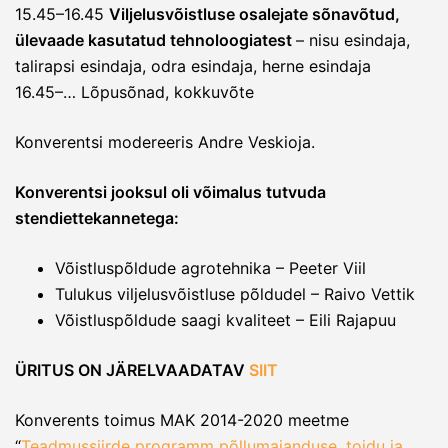
15.45–16.45
Viljelusvõistluse osalejate sõnavõtud,
ülevaade kasutatud tehnoloogiatest
– nisu esindaja,
talirapsi esindaja, odra esindaja, herne esindaja
16.45–… Lõpusõnad, kokkuvõte
Konverentsi modereeris Andre Veskioja.
Konverentsi jooksul oli võimalus tutvuda
stendiettekannetega:
Võistluspõldude agrotehnika – Peeter Viil
Tulukus viljelusvõistluse põldudel – Raivo Vettik
Võistluspõldude saagi kvaliteet – Eili Rajapuu
ÜRITUS ON JÄRELVAADATAV
SIIT
Konverents toimus MAK 2014-2020 meetme
“
Teadmussiirde programm põllumajanduse, toidu ja