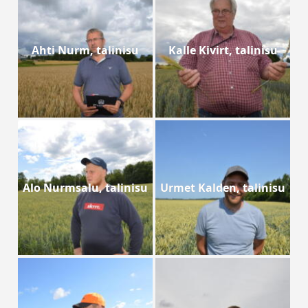
Ahti Nurm, talinisu
Kalle Kivirt, talinisu
Alo Nurmsalu, talinisu
Urmet Kalden, talinisu