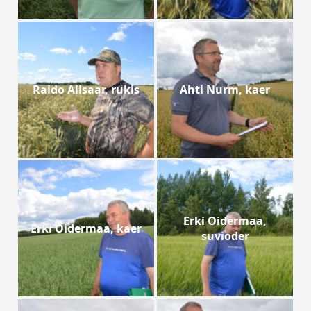
Raido Allsaar, rukis
Ahti Nurm, kaer
Erki Oidermaa,
Erki Oidermaa, kaer
suvioder