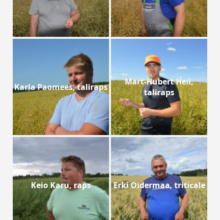
Märt-Hubert Heil,
Karla Paomees, taliraps
taliraps
Keio Karu, raps
Erki Oidermaa, triticale