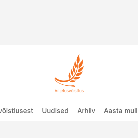
svõistlusest
Uudised
Arhiiv
Aasta mul