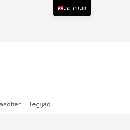
English (UK)
lasõber
Tegijad