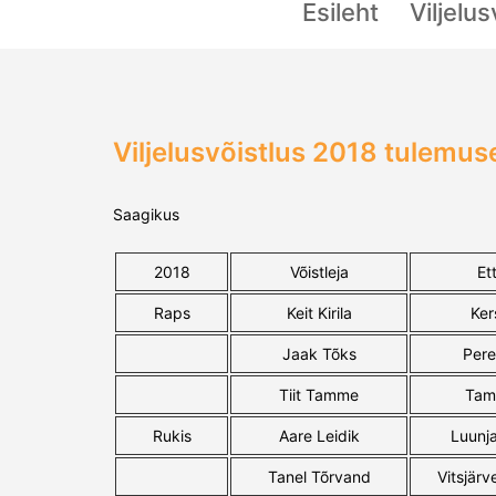
Esileht
Viljelu
Viljelusvõistlus 2018 tulemus
Saagikus
2018
Võistleja
Et
Raps
Keit Kirila
Ker
Jaak Tõks
Pere
Tiit Tamme
Tam
Rukis
Aare Leidik
Luunj
Tanel Tõrvand
Vitsjärv