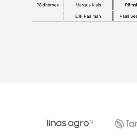
Põldhernes
Margus Klais
Rämsi
Erik Paalman
Paali S