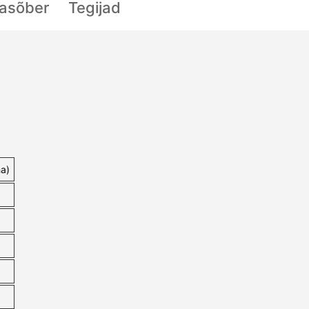
lasõber
Tegijad
ha)