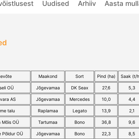
svõistlusest
Uudised
Arhiiv
Aasta mul
ed
tevõte
Maakond
Sort
Pind (ha)
Saak (t/
seli OÜ
Jõgevamaa
DK Seax
27,6
5,3
vara AS
Jõgevamaa
Mercedes
10,0
4,4
me talu
Raplamaa
Legato
13,9
2,1
a Mõis OÜ
Tartumaa
Bono
36,8
9,6
e Põldur OÜ
Jõgevamaa
Bono
22,3
8,5