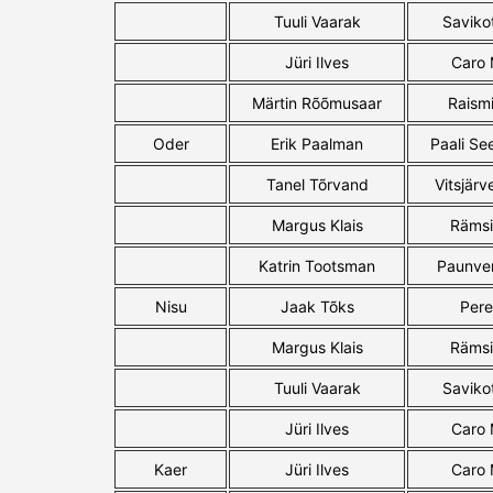
Tuuli Vaarak
Saviko
Jüri Ilves
Caro
Märtin Rõõmusaar
Raism
Oder
Erik Paalman
Paali S
Tanel Tõrvand
Vitsjärv
Margus Klais
Rämsi
Katrin Tootsman
Paunve
Nisu
Jaak Tõks
Pere
Margus Klais
Rämsi
Tuuli Vaarak
Saviko
Jüri Ilves
Caro
Kaer
Jüri Ilves
Caro