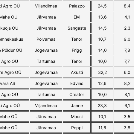
ti Agro OÜ
Viljandimaa
Palazzo
24,5
8,4
 Mahe OÜ
Järvamaa
Elvi
13,6
4,1
ikuoja OÜ
Järvamaa
Sangaste
14,5
2,3
eemnekeskus
Põlvamaa
Tenor
10,7
9,0
e Põldur OÜ
Jõgevamaa
Frigg
14,0
7,8
 Agro OÜ
Tartumaa
Tenor
10,0
7,7
re Agro OÜ
Jõgevamaa
Akusti
32,2
6,0
vara AS
Jõgevamaa
Edvins
12,6
8,2
 Agro OÜ
Tartumaa
Creator
10,0
8,1
ti Agro OÜ
Viljandimaa
Janne
23,3
6,1
 Mahe OÜ
Järvamaa
Mooni
10,1
3,5
 Mahe OÜ
Järvamaa
Peppi
11,6
3,8