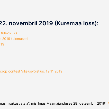
22. novembril 2019 (Kuremaa loss):
d tulevikuks
us 2019 tulemused
019
rop contest Viljelusvõistlus. 19.11.2019
kolmas nisukasvataja”, mis ilmus Maamajanduses 28. detsembril 2019: