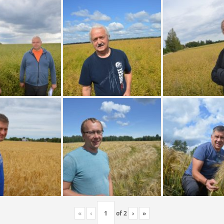
«
‹
of
2
›
»