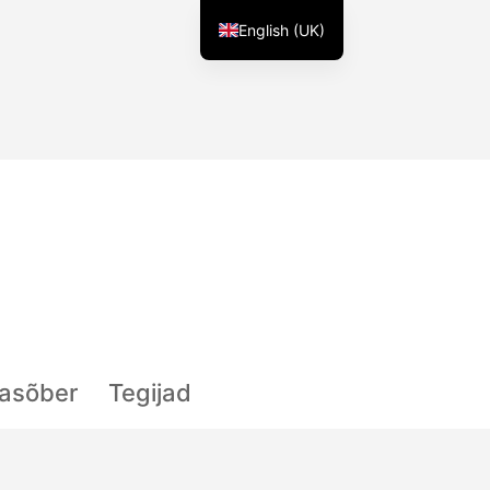
English (UK)
lasõber
Tegijad