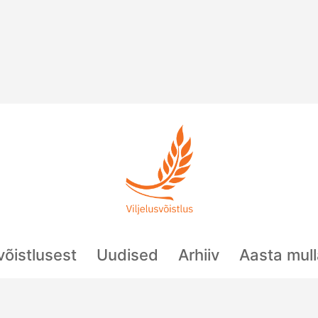
svõistlusest
Uudised
Arhiiv
Aasta mul