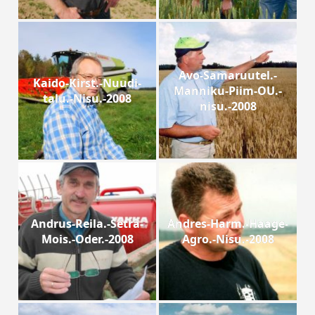
Avo-Samaruutel.-
Kaido-Kirst.-Nuudi-
Manniku-Piim-OU.-
talu.-Nisu.-2008
nisu.-2008
Andrus-Reila.-Setra-
Andres-Harm.-Haage-
Mois.-Oder.-2008
Agro.-Nisu.-2008