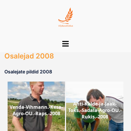
Skip
to
content
Toggle
menu
Osalejad 2008
Osalejate pildid 2008
Ahti-Kalde-ja-Jaak-
Venda-Vihmann.-Kesa-
Toks.-Sadala-Agro-OU.-
Agro-OU.-Raps.-2008
Rukis.-2008