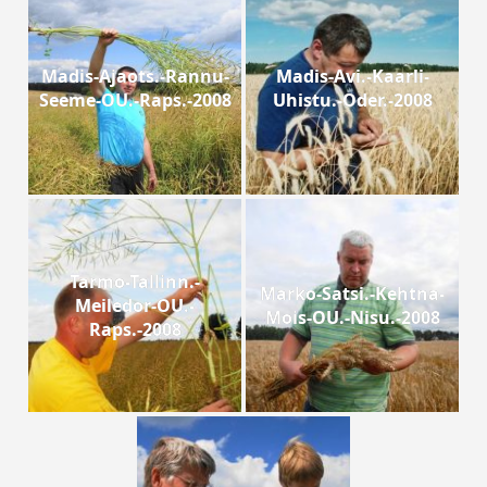
Madis-Ajaots.-Rannu-
Madis-Avi.-Kaarli-
Seeme-OU.-Raps.-2008
Uhistu.-Oder.-2008
Tarmo-Tallinn.-
Marko-Satsi.-Kehtna-
Meiledor-OU.-
Mois-OU.-Nisu.-2008
Raps.-2008