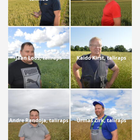
Jaan Loos, taliraps
Kaido Kirst, taliraps
Andre Randoja, taliraps
Urmas Zirk, taliraps