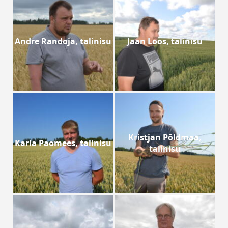
Andre Randoja, talinisu
Jaan Loos, talinisu
Kristjan Põldmaa,
Karla Paomees, talinisu
talinisu