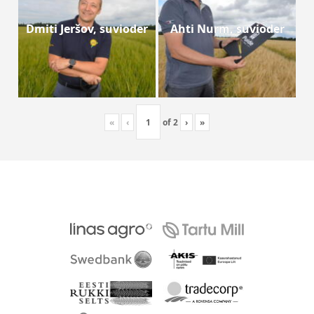
Dmiti Jeršov, suvioder
Ahti Nurm, suvioder
«
‹
of
2
›
»