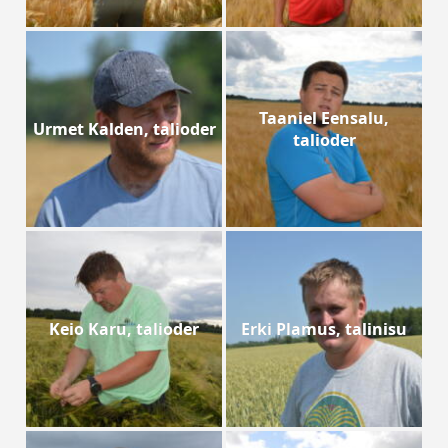
Taaniel Eensalu,
Urmet Kalden, talioder
talioder
Keio Karu, talioder
Erki Plamus, talinisu