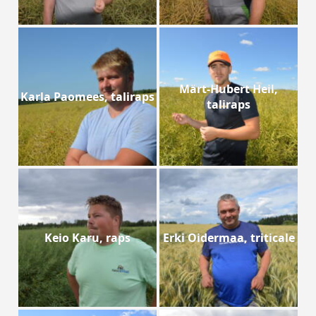
Märt-Hubert Heil,
Karla Paomees, taliraps
taliraps
Keio Karu, raps
Erki Oidermaa, triticale