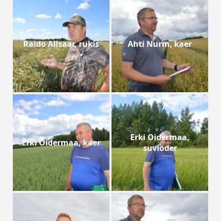
Raido Allsaar, rukis
Ahti Nurm, kaer
Erki Oidermaa,
Erki Oidermaa, kaer
suvioder