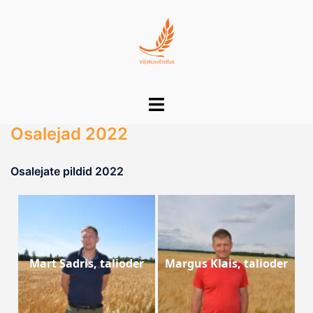
Skip
to
content
Toggle
menu
Osalejad 2022
Osalejate pildid 2022
Mart Sadris, talioder
Margus Klais, talioder