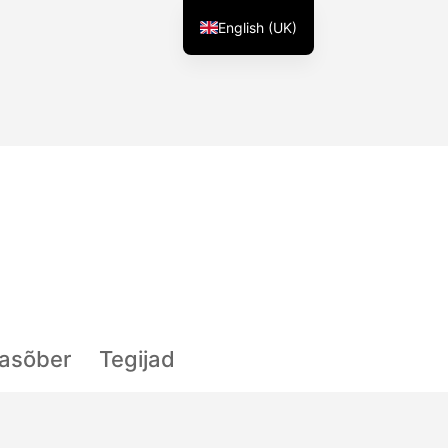
English (UK)
lasõber
Tegijad