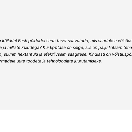
eta kõikidel Eesti põldudel seda taset saavutada, mis saadakse võistlu
te ja milliste kuludega? Kui tipptase on selge, siis on palju lihtsam 
suurim hektaritulu ja efektiivseim saagitase. Kindlasti on võistlu
irmadele uute toodete ja tehnoloogiate juurutamiseks.