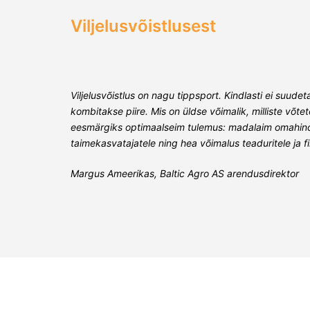
Viljelusvõistlusest
Viljelusvõistlus on nagu tippsport. Kindlasti ei suud
kombitakse piire. Mis on üldse võimalik, milliste võte
eesmärgiks optimaalseim tulemus: madalaim omahind, 
taimekasvatajatele ning hea võimalus teaduritele ja f
Margus Ameerikas, Baltic Agro AS arendusdirektor