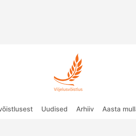
svõistlusest
Uudised
Arhiiv
Aasta mul