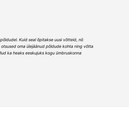
spõldudel. Kuid seal õpitakse uusi võtteid, nö
teha otsused oma ülejäänud põldude kohta ning võtta
spõllud ka heaks eeskujuks kogu ümbruskonna