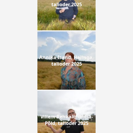
talioder 2025
Annika Isand, Halinga,
talioder 2025
Villem Rehkalt, Ohtla-
Põld, talioder 2025