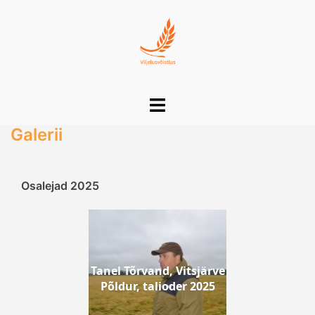
Skip
to
content
Toggle
menu
Galerii
Osalejad 2025
Tanel Tõrvand, Vitsjärve
Põldur, talioder 2025