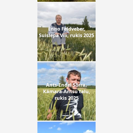
Enno Feldveber,
Suislepa Vili, rukis 2025
Ants-Endel Sõrra,
Kämara-Antsu talu,
rukis 2025