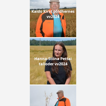
Kaido Kirst põldhernes
vv2024
Hanna-Stiina Pettai
talioder vv2024