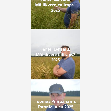
Mällikvere, taliraps1
2025
Taniel Eensalu,
Mällikvere taliraps2
2025
Toomas Printsmann,
Estonia, nisu 2025