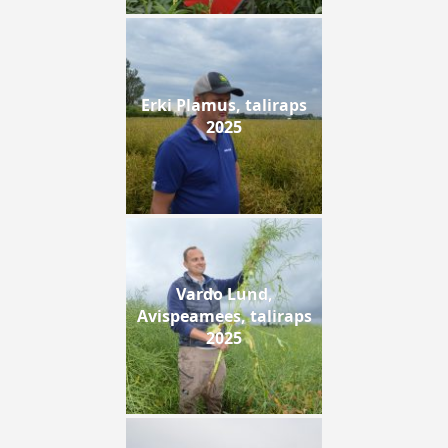
Erki Plamus, taliraps
2025
Vardo Lund,
Avispeamees, taliraps
2025