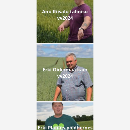
Anu Riisalu talinisu
vv2024
Erki Oidermaa kaer
vv2024
Erki Plamus põldhernes