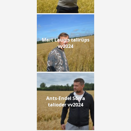
Mart Laugis talirüps
vv2024
Ants-Endel Sõrra
talioder vv2024