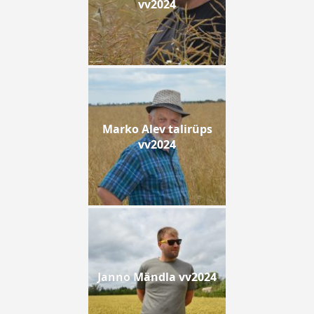
vv2024
Marko Alev talirüps
vv2024
Janno Mändla vv2024