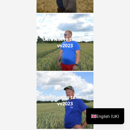
Gert Neeve talinisu
vv2023
Erki Plamus talinisu
vv2023
English (UK)