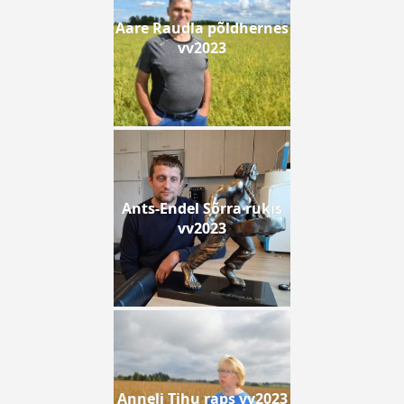
Aare Raudla põldhernes
vv2023
Ants-Endel Sõrra rukis
vv2023
Anneli Tihu raps vv2023