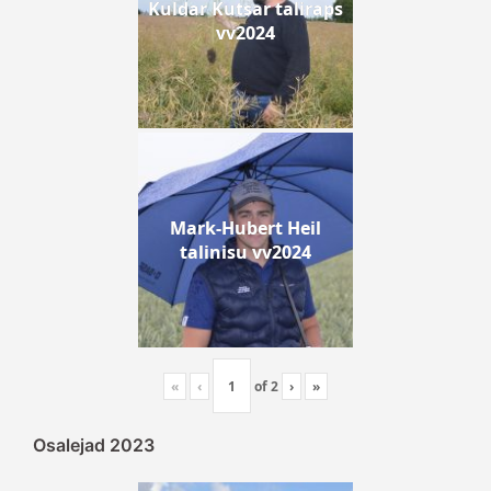
Kuldar Kutsar taliraps
vv2024
Mark-Hubert Heil
talinisu vv2024
«
‹
of
2
›
»
Osalejad 2023