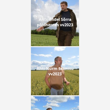
Ants-Endel Sõrra
põldhernes vv2023
Ahti Nurm talinisu
vv2023