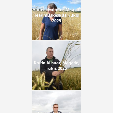
Annela Kalmus, Maaelu
Teadmuskeskus, rukis
2025
Raido Allsaar, Mägede,
rukis 2025