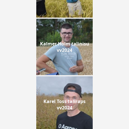
Kalmer Holm talinisu
vv2024
Karel Toss taliraps
vv2024