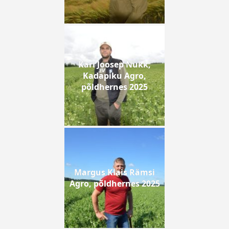
Karl Joosep Nukk,
Kadapiku Agro,
põldhernes 2025
Margus Klais Rämsi
Agro, põldhernes 2025