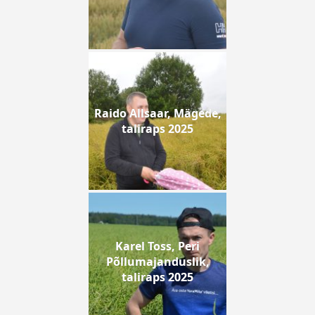
Raido Allsaar, Mägede,
taliraps 2025
Karel Toss, Peri
Põllumajanduslik,
taliraps 2025