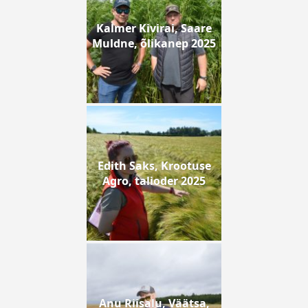
Kalmer Kivirai, Saare
Muldne, õlikanep 2025
Edith Saks, Krootuse
Agro, talioder 2025
Anu Riisalu, Väätsa,