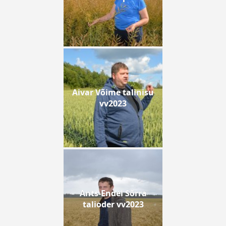
Aivar Võime talinisu
vv2023
Ants-Endel Sõrra
talioder vv2023