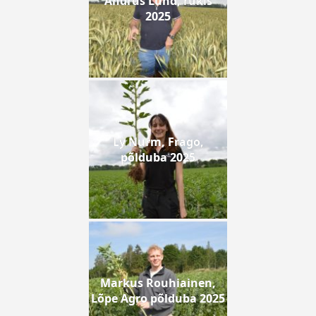
Andrus Lund, rukis
2025
Ly Nurm, Frago,
põlduba 2025
Markus Rouhiainen,
Lõpe Agro põlduba 2025