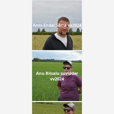
Ants-Endel Sõrra vv2024
Anu Riisalu suvioder
vv2024