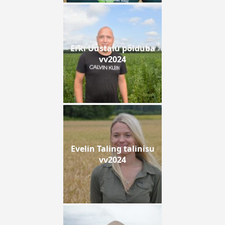
Erki Uustalu põlduba
vv2024
Evelin Taling talinisu
vv2024