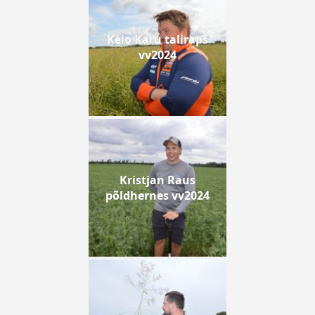
Keio Karu taliraps
vv2024
Kristjan Raus
põldhernes vv2024