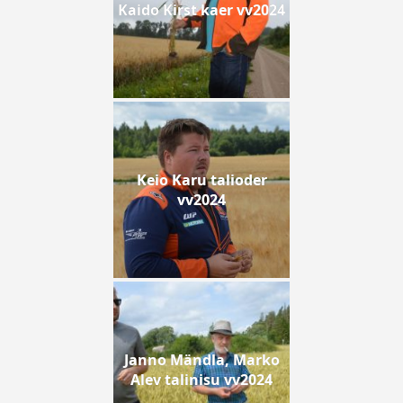
Kaido Kirst kaer vv2024
Keio Karu talioder
vv2024
Janno Mändla, Marko
Alev talinisu vv2024