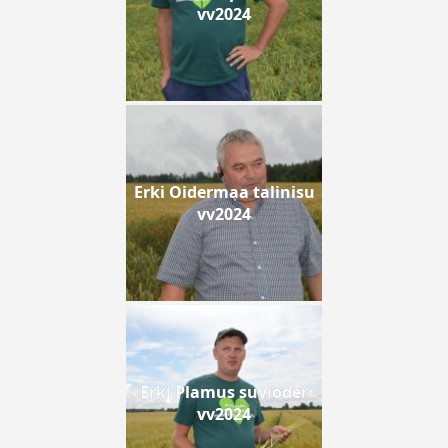
vv2024
Erki Oidermaa talinisu
vv2024
Erki Plamus suvioder
vv2024