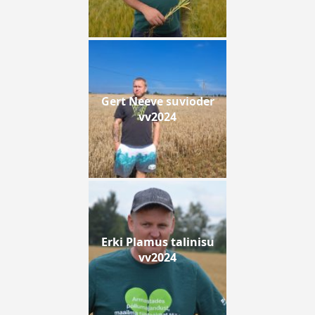
Gert Neeve suvioder
vv2024
Erki Plamus talinisu
vv2024