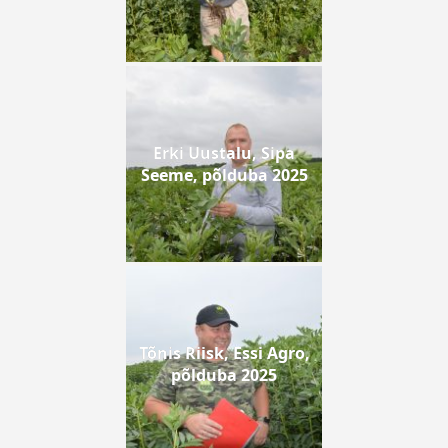
Erki Uustalu, Sipa
Seeme, põlduba 2025
Tõnis Riisk, Essi Agro,
põlduba 2025