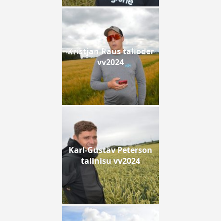
Kristjan Raus talioder
vv2024
Karl-Gustav Peterson
talinisu vv2024