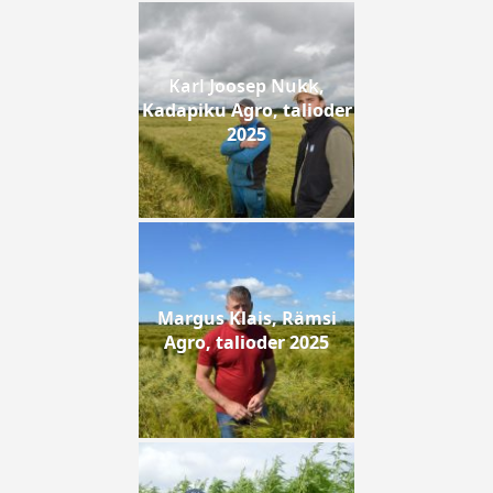
Karl Joosep Nukk,
Kadapiku Agro, talioder
2025
Margus Klais, Rämsi
Agro, talioder 2025