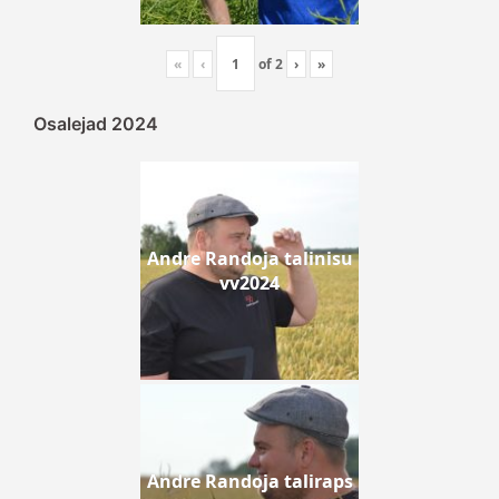
«
‹
of
2
›
»
Osalejad 2024
Andre Randoja talinisu
vv2024
Andre Randoja taliraps