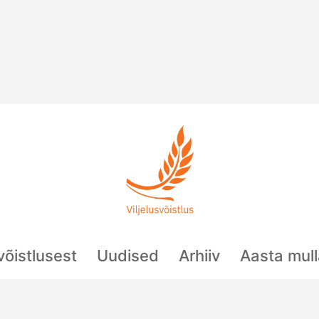
svõistlusest
Uudised
Arhiiv
Aasta mul