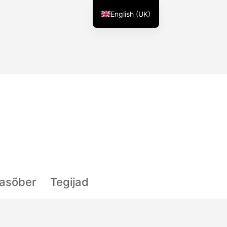
English (UK)
lasõber
Tegijad