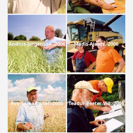
Andrus-Jurgenson.-2006
Madis-Ajaots.-2006
Avo-Samaruutel.-2006
Teadur-Peeter-Viil.-2006