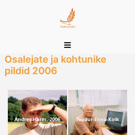
Skip
to
content
Toggle
menu
Osalejate ja kohtunike
pildid 2006
Andres-Harm.-2006
Teadur-Enno-Koik