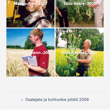
Marko-Alev.-2007
Taso-Veere.-2007
Venda-Vihmann.-2007
Villu-Karmas.-2007
Post
Osalejate ja kohtunike pildid 2006
navigation