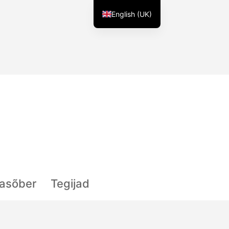
English (UK)
lasõber
Tegijad