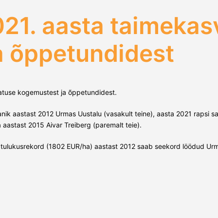
021. aasta taimeka
a õppetundidest
vatuse kogemustest ja õppetundidest.
anik aastast 2012 Urmas Uustalu (vasakult teine), aasta 2021 rapsi sa
a aastast 2015 Aivar Treiberg (paremalt teie).
tulukusrekord (1802 EUR/ha) aastast 2012 saab seekord löödud Urm