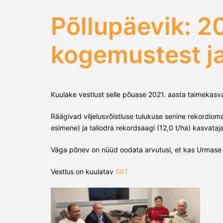
Põllupäevik: 2
kogemustest j
Kuulake vestlust selle põuase 2021. aasta taimekas
Räägivad viljelusvõistluse tulukuse senine rekordiom
esimene) ja taliodra rekordsaagi (12,0 t/ha) kasvataj
Väga põnev on nüüd oodata arvutusi, et kas Urmase 
Vestlus on kuulatav
SIIT