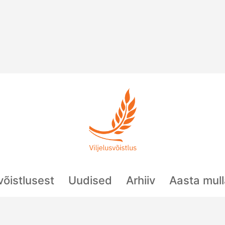
svõistlusest
Uudised
Arhiiv
Aasta mul