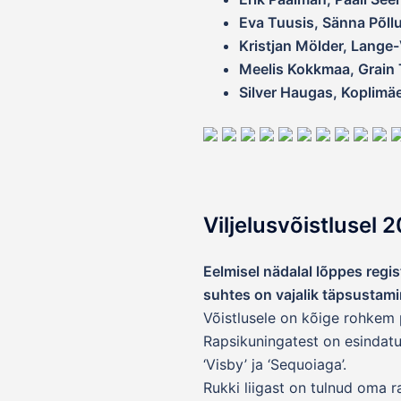
Eva Tuusis, Sänna Põll
Kristjan Mölder, Lange
Meelis Kokkmaa, Grain 
Silver Haugas, Koplimä
Viljelusvõistlusel
Eelmisel nädalal lõppes regis
suhtes on vajalik täpsustami
Võistlusele on kõige rohkem p
Rapsikuningatest on esindat
‘Visby’ ja ‘Sequoiaga’.
Rukki liigast on tulnud oma