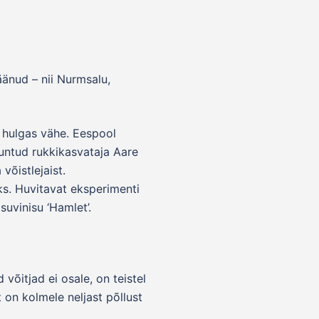
änud – nii Nurmsalu,
e hulgas vähe. Eespool
untud rukkikasvataja Aare
võistlejaist.
eks. Huvitavat eksperimenti
suvinisu ‘Hamlet’.
võitjad ei osale, on teistel
 on kolmele neljast põllust