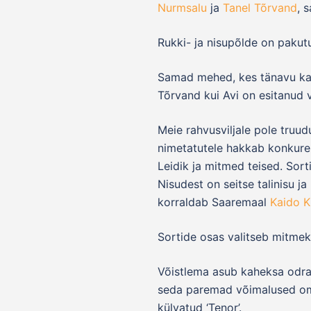
Nurmsalu
ja
Tanel Tõrvand
, 
Rukki- ja nisupõlde on paku
Samad mehed, kes tänavu kats
Tõrvand kui Avi on esitanud 
Meie rahvusviljale pole truu
nimetatutele hakkab konkur
Leidik ja mitmed teised. Sort
Nisudest on seitse talinisu j
korraldab Saaremaal
Kaido K
Sortide osas valitseb mitmekes
Võistlema asub kaheksa odrapõ
seda paremad võimalused oma o
külvatud ‘Tenor’.