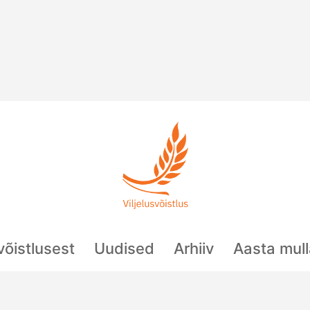
svõistlusest
Uudised
Arhiiv
Aasta mul