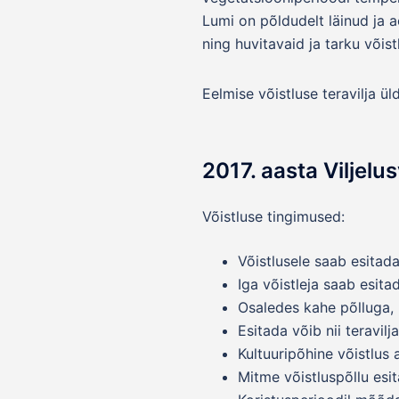
Lumi on põldudelt läinud ja 
ning huvitavaid ja tarku võistl
Eelmise võistluse teravilja ü
2017. aasta Viljelu
Võistluse tingimused:
Võistlusele saab esitada
Iga võistleja saab esita
Osaledes kahe põlluga,
Esitada võib nii teravilj
Kultuuripõhine võistlus 
Mitme võistluspõllu esit