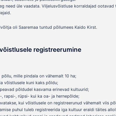
aeg need üle vaadata. Viljelusvõistluse korraldajad ootavad
ejaid.
ldvõitja oli Saaremaa tuntud põllumees Kaido Kirst.
svõistlusele registreerumine
 põllu, mille pindala on vähemalt 10 ha;
da võistlusele kuni kaks põldu;
 peavad põldudel kasvama erinevad kultuurid;
a-, rapsi-, rüpsi- kui ka oa- ja hernepõlde;
avatakse, kui võistlusele on registreerunud vähemalt viis põ
amise puhul tuleb registreerida iga kultuur eraldi täites allo