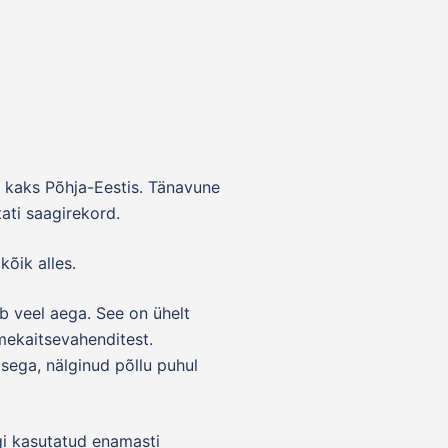
ja kaks Põhja-Eestis. Tänavune
ati saagirekord.
kõik alles.
eb veel aega. See on ühelt
aimekaitsevahenditest.
isega, nälginud põllu puhul
ngi kasutatud enamasti