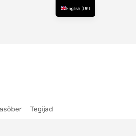
English (UK)
lasõber
Tegijad