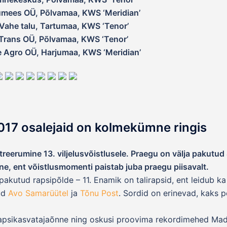
umees OÜ, Põlvamaa, KWS ‘Meridian’
-Vahe talu, Tartumaa, KWS ‘Tenor’
Trans OÜ, Põlvamaa, KWS ‘Tenor’
e Agro OÜ, Harjumaa, KWS ‘Meridian’
 2017 osalejaid on kolmekümne ringis
tree­rumine 13. vil­jelusvõistlusele. Praegu on välja pakutu
ne, ent võistlusmomenti paistab juba praegu piisavalt.
akutud rapsipõlde – 11. Enamik on talirapsid, ent leidub ka
ud
Avo Samarüütel
ja
Tõnu Post
. Sordid on erinevad, kaks 
 rapsikasvatajaõnne ning oskusi proovima rekordimehed Mad