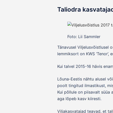
Taliodra kasvataja
Foto: Lii Sammler
Tänavusel Viljelusvõistlusel 
lemmiksort on KWS ‘Tenor’, en
Kui talvel 2015-16 hävis enami
Lõuna-Eestis nähtu alusel või
poolt tingitud ilmastikust, mi
Kui põllule on piisavalt süüa
aga lõpeb kasv kiiresti.
Viljakasvatajad teavad, et ta