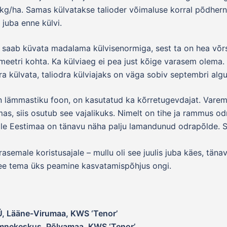
g/ha. Samas külvatakse talioder võimaluse korral põdherne
juba enne külvi.
da saab küvata madalama külvisenormiga, sest ta on hea võrs
eetri kohta. Ka külviaeg ei pea just kõige varasem olema.
ära külvata, taliodra külviajaks on väga sobiv septembri algu
 on lämmastiku foon, on kasutatud ka kõrretugevdajat. Varem
imas, siis osutub see vajalikuks. Nimelt on tihe ja rammus 
 Üle Eestimaa on tänavu näha palju lamandunud odrapõlde. 
rasemale koristusajale – mullu oli see juulis juba käes, täna
a see tema üks peamine kasvatamispõhjus ongi.
Ü, Lääne-Virumaa, KWS ‘Tenor’
emnekeskus, Põlvamaa, KWS ‘Tenor’