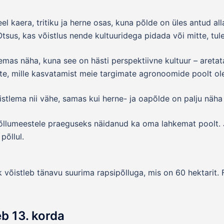
 kaera, tritiku ja herne osas, kuna põlde on üles antud alla
sus, kas võistlus nende kultuuridega pidada või mitte, tul
emas näha, kuna see on hästi perspektiivne kultuur – aretata
e, mille kasvatamist meie targimate agronoomide poolt olek
õistlema nii vähe, samas kui herne- ja oapõlde on palju näha
a põllumeestele praeguseks näidanud ka oma lahkemat poolt. 
põllul.
 võistleb tänavu suurima rapsipõlluga, mis on 60 hektarit. 
eb 13. korda