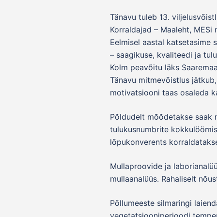
Tänavu tuleb 13. viljelusvõis
Korraldajad – Maaleht, MESi n
Eelmisel aastal katsetasime 
– saagikuse, kvaliteedi ja tul
Kolm peavõitu läks Saaremaal
Tänavu mitmevõistlus jätkub,
motivatsiooni taas osaleda ka
Põldudelt mõõdetakse saak na
tulukusnumbrite kokkulöömis
lõpukonverents korraldatakse
Mullaproovide ja labori­analü
mullaanalüüs. Rahaliselt nõu
Põllumeeste silmaringi laie
vegetatsiooniperioodi temper