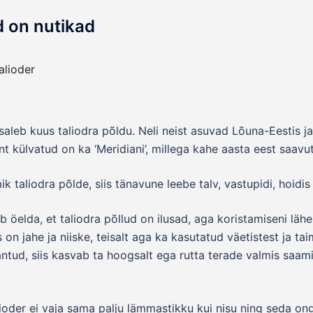
d on nutikad
osaleb kuus taliodra põldu. Neli neist asuvad Lõuna-Eestis 
t külvatud on ka ‘Meridiani’, millega kahe aasta eest saavut
k taliodra põlde, siis tänavune leebe talv, vastupidi, hoidis 
b öelda, et taliodra põllud on ilusad, aga koristamiseni läh
s on jahe ja niiske, teisalt aga ka kasutatud väetistest ja t
 antud, siis kasvab ta hoogsalt ega rutta terade valmis saam
lioder ei vaja sama palju lämmastikku kui nisu ning seda o