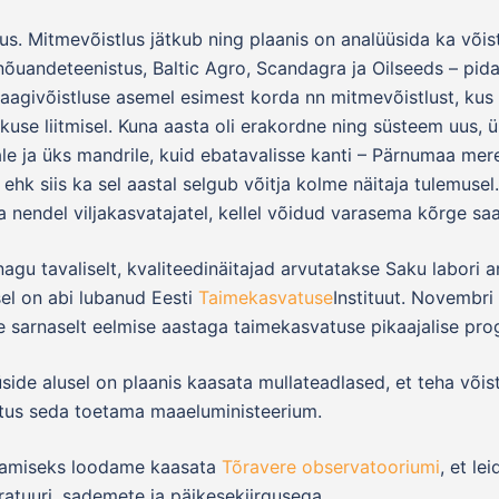
tlus. Mitmevõistlus jätkub ning plaanis on analüüsida ka või
õuandeteenistus, Baltic Agro, Scandagra ja Oilseeds – pidas
saagivõistluse asemel esimest korda nn mitmevõistlust, kus 
ukuse liitmisel. Kuna aasta oli erakordne ning süsteem uus, ü
e ja üks mandrile, kuid ebatavalisse kanti – Pärnumaa mer
 ehk siis ka sel aastal selgub võitja kolme näitaja tulemus
 nendel viljakasvatajatel, kellel võidud varasema kõrge sa
gu tavaliselt, kvaliteedinäitajad arvutatakse Saku labori 
el on abi lubanud Eesti
Taimekasvatuse
Instituut. Novembri
 sarnaselt eelmise aastaga taimekasvatuse pikaajalise pro
üside alusel on plaanis kaasata mullateadlased, et teha või
stus seda toetama maaeluministeerium.
ndamiseks loodame kaasata
Tõravere observatooriumi
, et le
atuuri, sademete ja päikesekiirgusega.