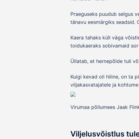
Praeguseks puudub selgus veel
tänavu eesmärgiks seadsid. Ot
Kaera tahaks küll väga võistl
toidukaeraks sobivamaid sort
Üllatab, et hernepõlde tuli v
Kuigi kevad oli hiline, on t
viljakasvatajatele ja kohtume 
Virumaa põllumees Jaak Flink
Viljelusvõistlus tul