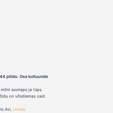
d 44 põldu. Osa kultuuride
 mõni suviraps ja rüps.
põldu on võistlemas vaid
is Avi,
Urmas