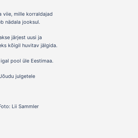
 viie, mille korraldajad
eb nädala jooksul.
kse järjest uusi ja
s kõigil huvitav jälgida.
 igal pool üle Eestimaa.
Jõudu julgetele
Foto: Lii Sammler