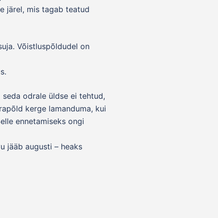
 järel, mis tagab teatud
uja. Võistluspõldudel on
s.
 seda odrale üldse ei tehtud,
odrapõld kerge lamanduma, kui
Selle ennetamiseks ongi
vu jääb augusti – heaks