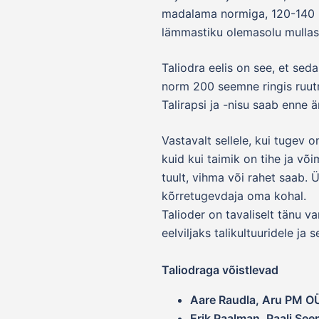
madalama normiga, 120-140 k
lämmastiku olemasolu mullas 
Taliodra eelis on see, et se
norm 200 seemne ringis ruutm
Talirapsi ja -nisu saab enne 
Vastavalt sellele, kui tugev
kuid kui taimik on tihe ja võ
tuult, vihma või rahet saab.
kõrretugevdaja oma kohal.
Talioder on tavaliselt tänu va
eelviljaks talikultuuridele j
Taliodraga võistlevad
Aare Raudla, Aru PM O
Erik Paalman, Paali Se