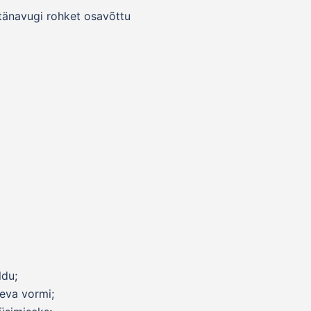
 tänavugi rohket osavõttu
ldu;
leva vormi;