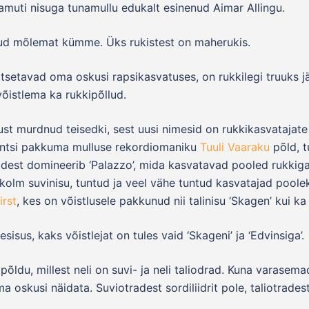
samuti nisuga tunamullu edukalt esinenud Aimar Allingu.
tud mõlemat kümme. Üks rukistest on maherukis.
etavad oma oskusi rapsikasvatuses, on rukkilegi truuks jä
võistlema ka rukkipõllud.
dust murdnud teisedki, sest uusi nimesid on rukkikasvatajat
entsi pakkuma mulluse rekordiomaniku
Tuuli Vaaraku
põld, t
idest domineerib ‘Palazzo’, mida kasvatavad pooled rukkiga 
a kolm suvinisu, tuntud ja veel vähe tuntud kasvatajad pool
irst
, kes on võistlusele pakkunud nii talinisu ‘Skagen’ kui ka 
isus, kaks võistlejat on tules vaid ‘Skageni’ ja ‘Edvinsiga’.
ldu, millest neli on suvi- ja neli taliodrad. Kuna varasemad 
skusi näidata. Suviotradest sordiliidrit pole, taliotradest