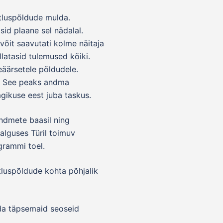
stluspõldude mulda.
id plaane sel nädalal.
võit saavutati kolme näitaja
llatasid tulemused kõiki.
eäärsetele põldudele.
el. See peaks andma
agikuse eest juba taskus.
andmete baasil ning
 alguses Türil toimuv
grammi toel.
stluspõldude kohta põhjalik
ida täpsemaid seoseid