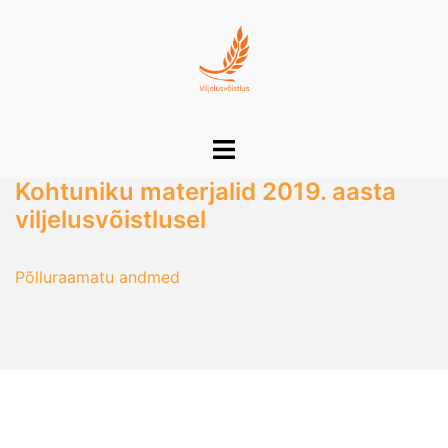
Skip
to
content
Toggle
menu
Kohtuniku materjalid 2019. aasta
viljelusvõistlusel
Põlluraamatu andmed