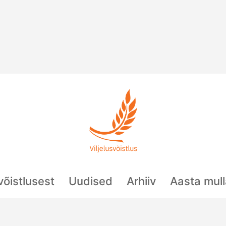
svõistlusest
Uudised
Arhiiv
Aasta mul