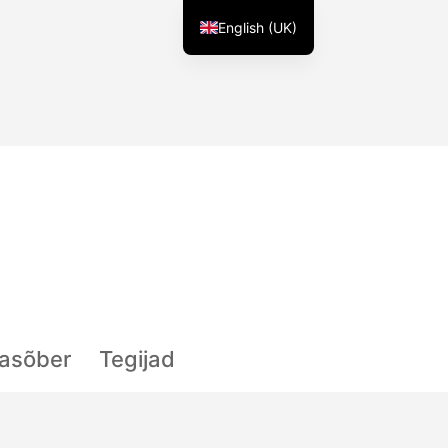
English (UK)
lasõber
Tegijad