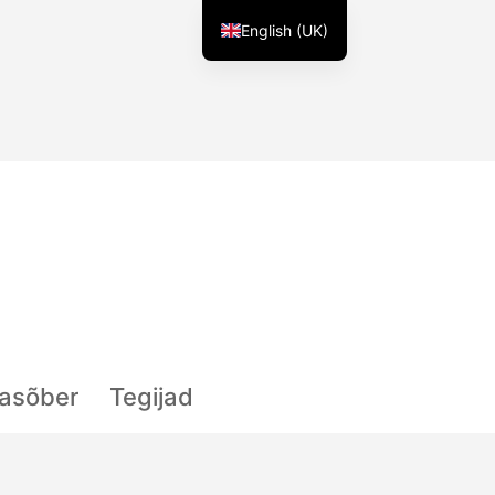
English (UK)
lasõber
Tegijad