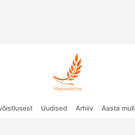
svõistlusest
Uudised
Arhiiv
Aasta mul