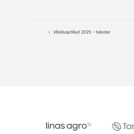
Post
Võistluspõllud 2025 – talioder
navigation