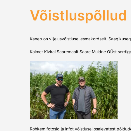
Võistluspõllud
Kanep on viljelusvõistlusel esmakordselt. Saagikusega
Kalmer Kivirai Saaremaalt Saare Muldne OÜst sordiga 
Rohkem fotosid ja infot võistlusel osalevatest põldud