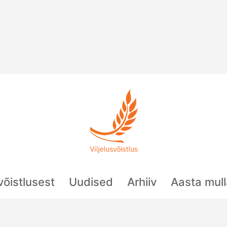
svõistlusest
Uudised
Arhiiv
Aasta mul