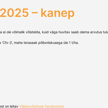
 2025 – kanep
 ei ole võimalik võistelda, kuid väga huvitav saab olema arvutus tulu
‘Cfx-2’, mahe terasaak põlluniiskusega üle 1 t/ha.
est on leitav
Viljelusvõistluse Facebookist