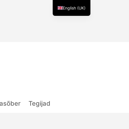
English (UK)
lasõber
Tegijad