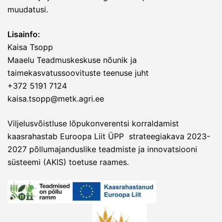
muudatusi.
Lisainfo:
Kaisa Tsopp
Maaelu Teadmuskeskuse nõunik ja
taimekasvatussoovituste teenuse juht
+372 5191 7124
kaisa.tsopp@metk.agri.ee
Viljelusvõistluse lõpukonverentsi korraldamist
kaasrahastab Euroopa Liit ÜPP strateegiakava 2023-
2027 põllumajanduslike teadmiste ja innovatsiooni
süsteemi (AKIS) toetuse raames.