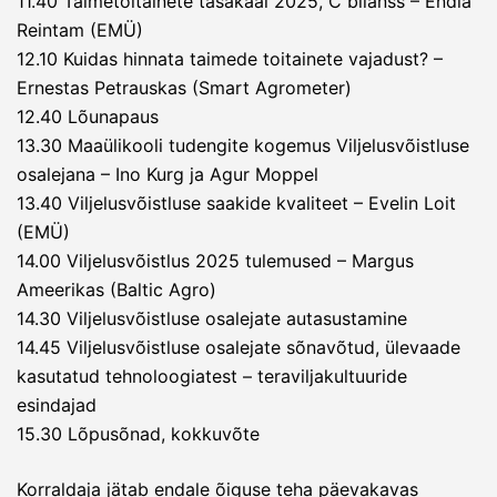
11.40 Taimetoitainete tasakaal 2025, C bilanss – Endla
Reintam (EMÜ)
12.10 Kuidas hinnata taimede toitainete vajadust? –
Ernestas Petrauskas (Smart Agrometer)
12.40 Lõunapaus
13.30 Maaülikooli tudengite kogemus Viljelusvõistluse
osalejana – Ino Kurg ja Agur Moppel
13.40 Viljelusvõistluse saakide kvaliteet – Evelin Loit
(EMÜ)
14.00 Viljelusvõistlus 2025 tulemused – Margus
Ameerikas (Baltic Agro)
14.30 Viljelusvõistluse osalejate autasustamine
14.45 Viljelusvõistluse osalejate sõnavõtud, ülevaade
kasutatud tehnoloogiatest – teraviljakultuuride
esindajad
15.30 Lõpusõnad, kokkuvõte
Korraldaja jätab endale õiguse teha päevakavas