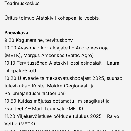
Teadmuskeskus
Üritus toimub Alatskivil kohapeal ja veebis.
Päevakava
9.30 Kogunemine, tervituskohv
10.00 Avasõnad korraldajatelt – Andre Veskioja
(METK), Margus Ameerikas (Baltic Agro)
10.10 Tervitussõnad Alatskivi lossi esindajalt – Laura
Lillepalu-Scott
10.20 Ülevaade taimekasvatushooajast 2025, suunad
tulevikuks – Kristel Maidre (Regionaal- ja
Põllumajandusministeerium)
10.50 Kuidas mõjutas ootamatu ilm saagikust ja
kvaliteeti? – Mart Toomsalu (METK)
11.20 Viljelusvõistluse põldude tulukus 2025 – Raivo
Vettik (METK)