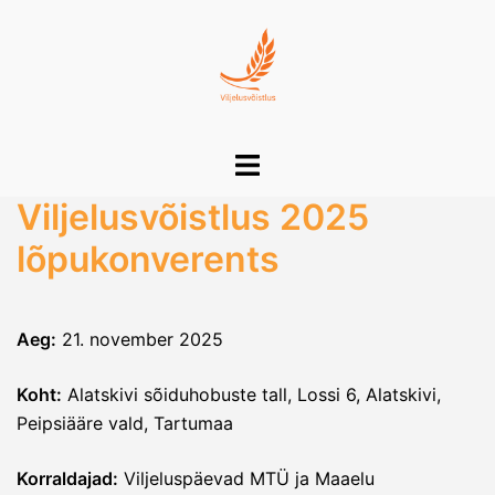
Skip
to
content
Toggle
menu
Viljelusvõistlus 2025
lõpukonverents
Aeg:
21. november 2025
Koht:
Alatskivi sõiduhobuste tall, Lossi 6, Alatskivi,
Peipsiääre vald, Tartumaa
Korraldajad:
Viljeluspäevad MTÜ ja Maaelu